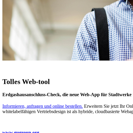
Tolles Web-tool
Erdgashausanschluss-Check, die neue Web-App für Stadtwerke 
Informieren, anfragen und online bestellen.
Erweitern Sie jetzt Ihr O
whitelabelfähigen Vertriebsdesign ist als hybride, cloudbasierte Web
www.gugroup.org