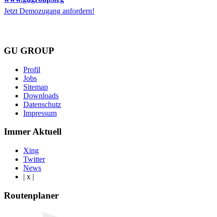
Jetzt Demozugang anfordern!
GU GROUP
Profil
Jobs
Sitemap
Downloads
Datenschutz
Impressum
Immer Aktuell
Xing
Twitter
News
| x |
Routenplaner