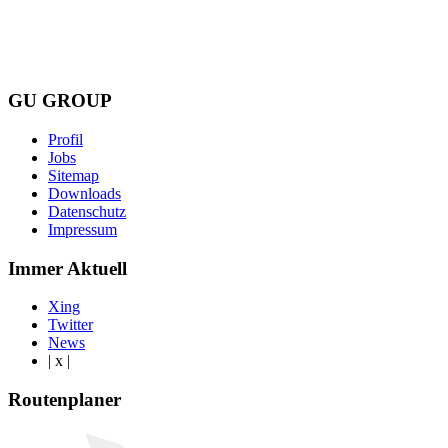
GU GROUP
Profil
Jobs
Sitemap
Downloads
Datenschutz
Impressum
Immer Aktuell
Xing
Twitter
News
| x |
Routenplaner